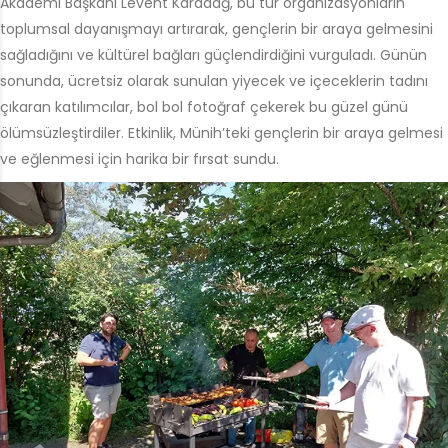
Akademi Başkanı Levent Karadağ, bu tür organizasyonların
toplumsal dayanışmayı artırarak, gençlerin bir araya gelmesini
sağladığını ve kültürel bağları güçlendirdiğini vurguladı. Günün
sonunda, ücretsiz olarak sunulan yiyecek ve içeceklerin tadını
çıkaran katılımcılar, bol bol fotoğraf çekerek bu güzel günü
ölümsüzleştirdiler. Etkinlik, Münih’teki gençlerin bir araya gelmesi
ve eğlenmesi için harika bir fırsat sundu.